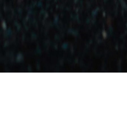
REDAXO IST ZEN
heit des Zen sind alle dualistischen Unterscheidunge
Artikel und Kategorie, online und offline aufgehoben