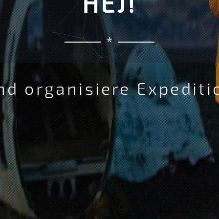
HEJ!
*
und organisiere Expedit